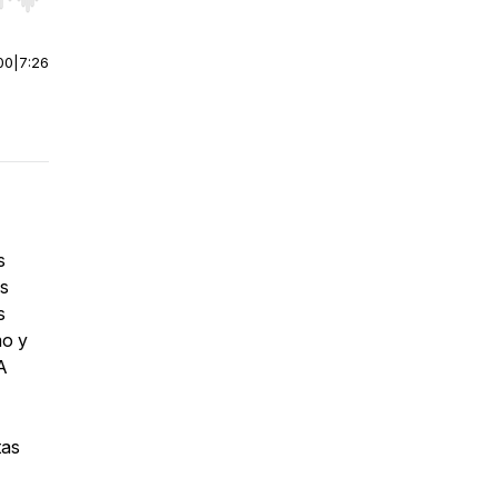
r end. Hold shift to jump forward or backward.
00
|
7:26
s
as
s
mo y
A
tas
.