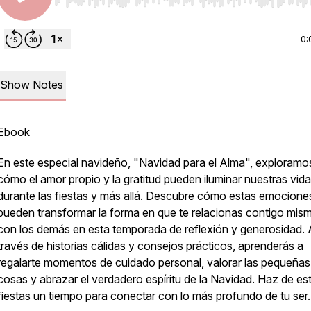
Use Left/Right to seek, Home/End to jump to start o
0:
Show Notes
Ebook
En este especial navideño, "Navidad para el Alma", exploramo
cómo el amor propio y la gratitud pueden iluminar nuestras vid
durante las fiestas y más allá. Descubre cómo estas emocione
pueden transformar la forma en que te relacionas contigo mis
con los demás en esta temporada de reflexión y generosidad. 
través de historias cálidas y consejos prácticos, aprenderás a
regalarte momentos de cuidado personal, valorar las pequeñas
cosas y abrazar el verdadero espíritu de la Navidad. Haz de es
fiestas un tiempo para conectar con lo más profundo de tu ser