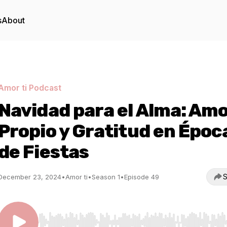
s
About
Amor ti Podcast
Navidad para el Alma: Am
Propio y Gratitud en Époc
de Fiestas
S
December 23, 2024
•
Amor ti
•
Season 1
•
Episode 49