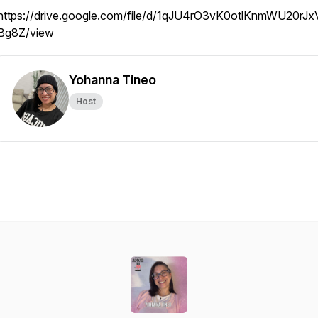
https://drive.google.com/file/d/1qJU4rO3vK0otlKnmWU20rJx
Bg8Z/view
Yohanna Tineo
Host