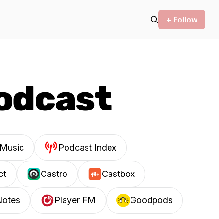
+ Follow
podcast
Music
Podcast Index
ct
Castro
Castbox
Notes
Player FM
Goodpods