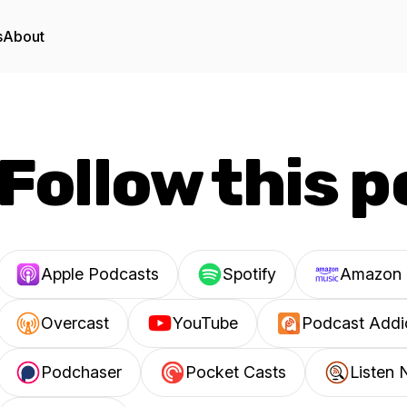
s
About
Follow this 
Apple Podcasts
Spotify
Amazon 
Overcast
YouTube
Podcast Addi
Podchaser
Pocket Casts
Listen 