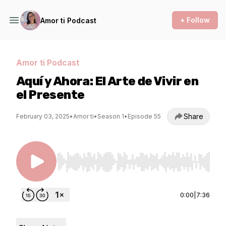
+ Follow
Amor ti Podcast
Amor ti Podcast
Aquí y Ahora: El Arte de Vivir en
el Presente
Share
February 03, 2025
•
Amor ti
•
Season 1
•
Episode 55
Use Left/Right to seek, Home/End to jump to st
0:00
|
7:36