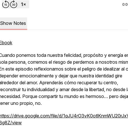
0:
Show Notes
Ebook
Cuando ponemos toda nuestra felicidad, propósito y energía e
sola persona, corremos el riesgo de perdernos a nosotros mis
En este episodio reflexionamos sobre el peligro de idealizar al o
depender emocionalmente y dejar que nuestra identidad gire
alrededor del amor. Aprenderás cómo recuperar tu centro,
reconstruir tu individualidad y amar desde la libertad, no desde 
necesidad. Porque compartir tu mundo es hermoso… pero deja
tener uno propio, no.
https://drive.google.com/file/d/1qJU4rO3vK0otlKnmWU20rJx
Bg8Z/view