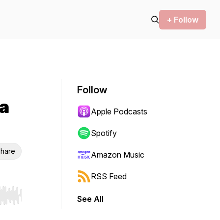
+ Follow
Follow
ra
Apple Podcasts
Spotify
hare
Amazon Music
RSS Feed
See All
r end. Hold shift to jump forward or backward.