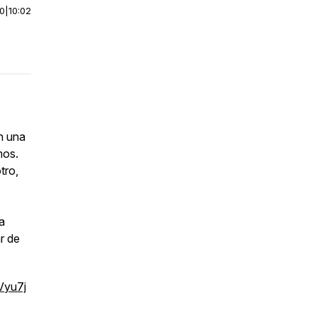
00
|
10:02
n una
mos.
tro,
la
r de
Vyu7j