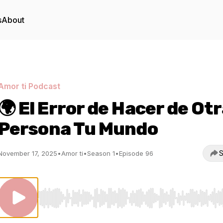
s
About
Amor ti Podcast
🌍 El Error de Hacer de Ot
Persona Tu Mundo
S
November 17, 2025
•
Amor ti
•
Season 1
•
Episode 96
Use Left/Right to seek, Home/End to jump to start o